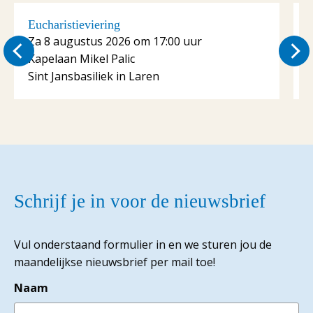
Eucharistieviering
E
Za 8 augustus 2026 om 17:00 uur
Kapelaan Mikel Palic
K
Sint Jansbasiliek in Laren
S
Schrijf je in voor de nieuwsbrief
Vul onderstaand formulier in en we sturen jou de
maandelijkse nieuwsbrief per mail toe!
Naam