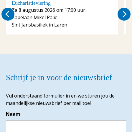
Eucharistieviering
E
Za 8 augustus 2026 om 17:00 uur
Kapelaan Mikel Palic
K
Sint Jansbasiliek in Laren
S
Schrijf je in voor de nieuwsbrief
Vul onderstaand formulier in en we sturen jou de
maandelijkse nieuwsbrief per mail toe!
Naam