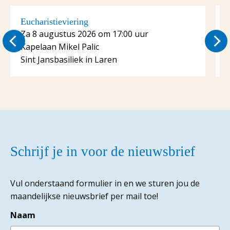
Eucharistieviering
E
Za 8 augustus 2026 om 17:00 uur
Kapelaan Mikel Palic
K
Sint Jansbasiliek in Laren
S
Schrijf je in voor de nieuwsbrief
Vul onderstaand formulier in en we sturen jou de
maandelijkse nieuwsbrief per mail toe!
Naam