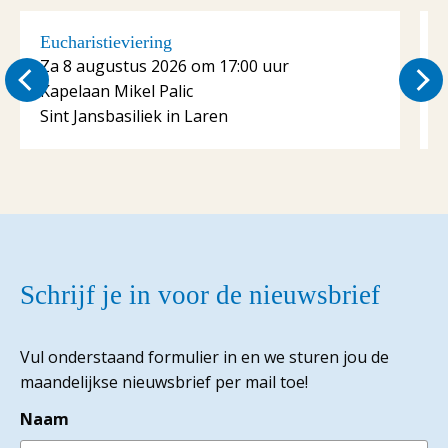
Eucharistieviering
E
Za 8 augustus 2026 om 17:00 uur
Kapelaan Mikel Palic
K
Sint Jansbasiliek in Laren
S
Schrijf je in voor de nieuwsbrief
Vul onderstaand formulier in en we sturen jou de
maandelijkse nieuwsbrief per mail toe!
Naam