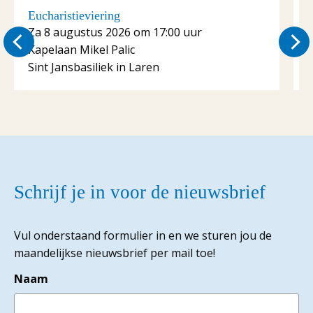
Eucharistieviering
E
Za 8 augustus 2026 om 17:00 uur
Kapelaan Mikel Palic
K
Sint Jansbasiliek in Laren
S
Schrijf je in voor de nieuwsbrief
Vul onderstaand formulier in en we sturen jou de
maandelijkse nieuwsbrief per mail toe!
Naam