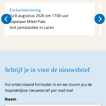
Eucharistieviering
E
Za 8 augustus 2026 om 17:00 uur
Kapelaan Mikel Palic
K
Sint Jansbasiliek in Laren
S
Schrijf je in voor de nieuwsbrief
Vul onderstaand formulier in en we sturen jou de
maandelijkse nieuwsbrief per mail toe!
Naam