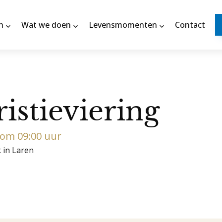
n
Wat we doen
Levensmomenten
Contact
istieviering
6 om 09:00 uur
k in Laren