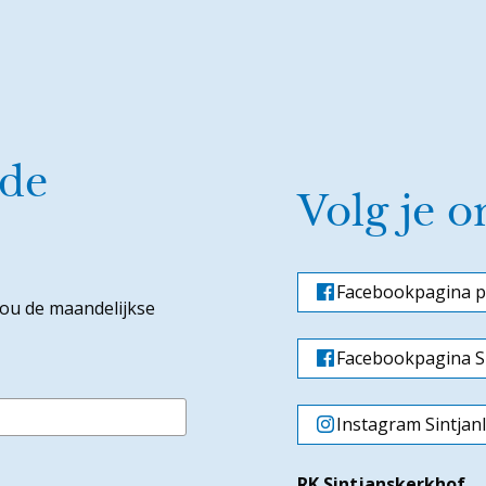
 de
Volg je o
Facebookpagina p
jou de maandelijkse
Facebookpagina Si
Instagram Sintjan
RK Sintjanskerkhof