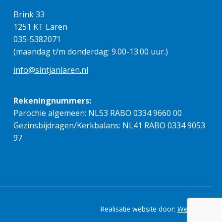
Brink 33
1251 KT Laren
035-5382071
(maandag t/m donderdag: 9.00-13.00 uur.)
info@sintjanlaren.nl
Rekeningnummers:
Parochie algemeen: NL53 RABO 0334 9660 00
Gezinsbijdragen/Kerkbalans: NL41 RABO 0334 9053
97
Realisatie website door:
Webheld.nl