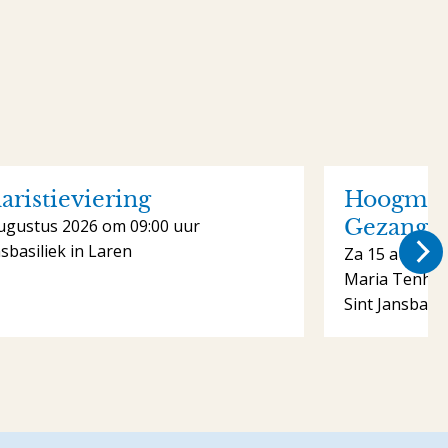
aristieviering
Hoogmis 
Gezange
ugustus 2026 om 09:00 uur
nsbasiliek in Laren
Za 15 august
Maria Tenhe
Sint Jansbasil