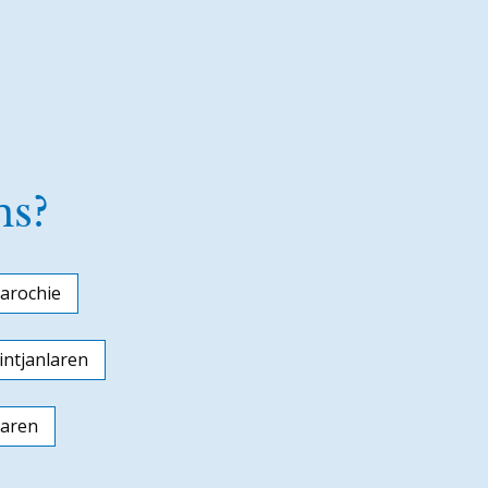
ns?
arochie
ntjanlaren
laren