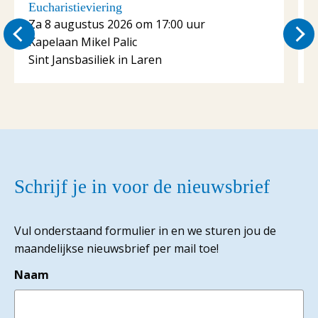
Eucharistieviering
E
Za 8 augustus 2026 om 17:00 uur
Kapelaan Mikel Palic
K
Sint Jansbasiliek in Laren
S
Schrijf je in voor de nieuwsbrief
Vul onderstaand formulier in en we sturen jou de
maandelijkse nieuwsbrief per mail toe!
Naam