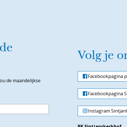
 de
Volg je o
Facebookpagina p
jou de maandelijkse
Facebookpagina Si
Instagram Sintjan
RK Sintjanskerkhof