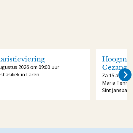
aristieviering
Hoogmis 
Gezange
ugustus 2026 om 09:00 uur
nsbasiliek in Laren
Za 15 august
Maria Tenhe
Sint Jansbasil