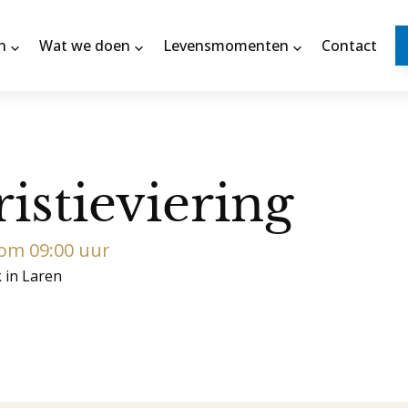
n
Wat we doen
Levensmomenten
Contact
istieviering
 om 09:00 uur
k in Laren