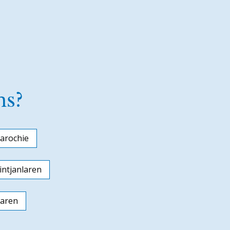
ns?
arochie
ntjanlaren
laren