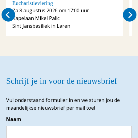
Eucharistieviering
E
Za 8 augustus 2026 om 17:00 uur
Kapelaan Mikel Palic
K
Sint Jansbasiliek in Laren
S
Schrijf je in voor de nieuwsbrief
Vul onderstaand formulier in en we sturen jou de
maandelijkse nieuwsbrief per mail toe!
Naam