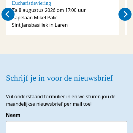
Eucharistieviering
E
Za 8 augustus 2026 om 17:00 uur
Kapelaan Mikel Palic
K
Sint Jansbasiliek in Laren
S
Schrijf je in voor de nieuwsbrief
Vul onderstaand formulier in en we sturen jou de
maandelijkse nieuwsbrief per mail toe!
Naam