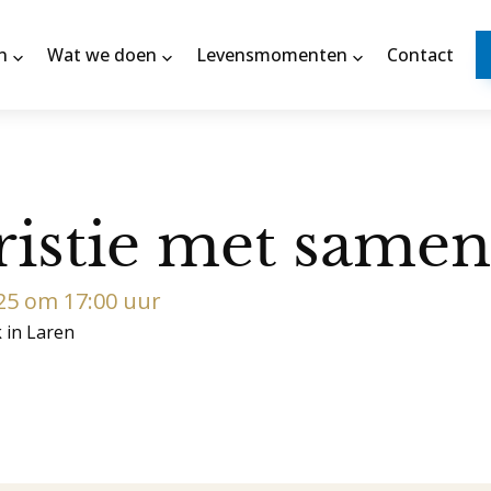
n
Wat we doen
Levensmomenten
Contact
ristie met same
025 om 17:00 uur
k in Laren