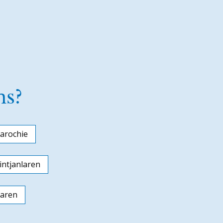
ns?
arochie
ntjanlaren
laren