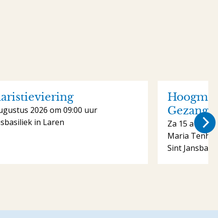
aristieviering
Hoogmis 
Gezange
ugustus 2026 om 09:00 uur
nsbasiliek in Laren
Za 15 august
Maria Tenhe
Sint Jansbasil