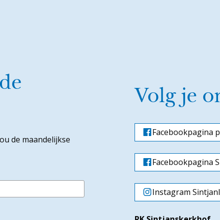
 de
Volg je o
Facebookpagina p
jou de maandelijkse
Facebookpagina Si
Instagram Sintjan
RK Sintjanskerkhof