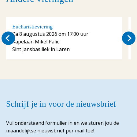
Eucharistieviering
E
Za 8 augustus 2026 om 17:00 uur
Kapelaan Mikel Palic
K
Sint Jansbasiliek in Laren
S
Schrijf je in voor de nieuwsbrief
Vul onderstaand formulier in en we sturen jou de
maandelijkse nieuwsbrief per mail toe!