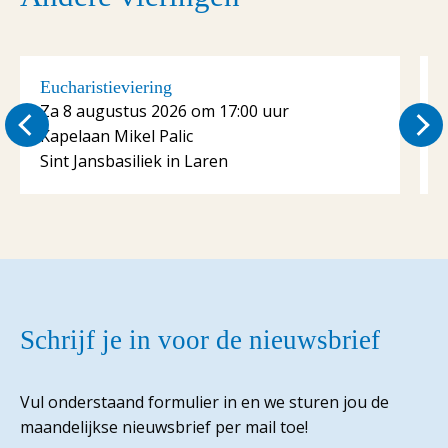
Eucharistieviering
E
Za 8 augustus 2026 om 17:00 uur
Kapelaan Mikel Palic
K
Sint Jansbasiliek in Laren
S
Schrijf je in voor de nieuwsbrief
Vul onderstaand formulier in en we sturen jou de
maandelijkse nieuwsbrief per mail toe!