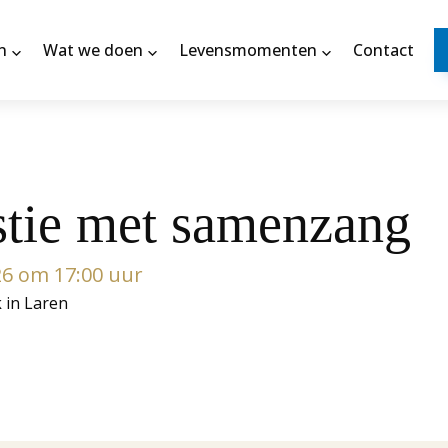
n
Wat we doen
Levensmomenten
Contact
stie met samenzang
026 om 17:00 uur
k in Laren