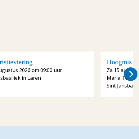
istieviering
Hoogmis me
ugustus 2026 om 09:00 uur
Za 15 august
nsbasiliek in Laren
Maria Tenhe
Sint Jansbasil