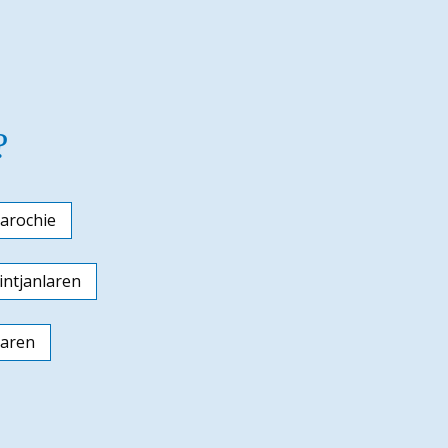
?
arochie
ntjanlaren
laren