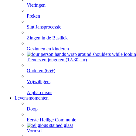
Vieringen
Preken
Sint Jansprocessie
Zingen in de Basiliek
Gezinnen en kinderen
Tieners en jongeren (12-30jaar)
Ouderen (65+)
Vrijwilligers
Alpha-cursus
Levensmomenten
Doop
Eerste Heilige Communie
Vormsel