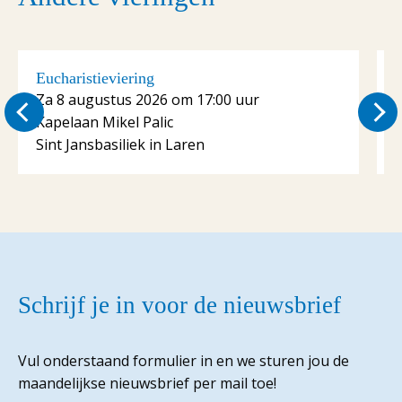
Eucharistieviering
E
Za 8 augustus 2026 om 17:00 uur
Kapelaan Mikel Palic
K
Sint Jansbasiliek in Laren
S
Schrijf je in voor de nieuwsbrief
Vul onderstaand formulier in en we sturen jou de
maandelijkse nieuwsbrief per mail toe!