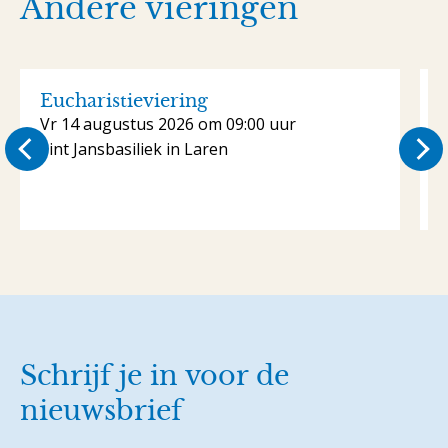
Andere vieringen
Eucharistieviering
Vr 14 augustus 2026 om 09:00 uur
Sint Jansbasiliek in Laren
S
Schrijf je in voor de
nieuwsbrief