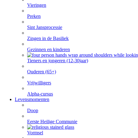
Vieringen
Preken
Sint Jansprocessie
Zingen in de Basiliek
Gezinnen en kinderen
Tieners en jongeren (12-30jaar)
Ouderen (65+)
Vrijwilligers
Alpha-cursus
Levensmomenten
Doop
Eerste Heilige Communie
Vormsel