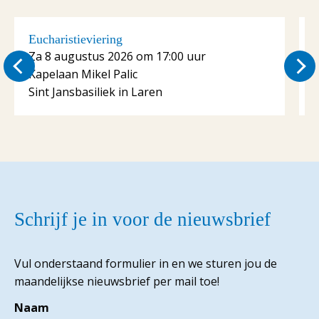
Eucharistieviering
E
Za 8 augustus 2026 om 17:00 uur
Kapelaan Mikel Palic
K
Sint Jansbasiliek in Laren
S
Schrijf je in voor de nieuwsbrief
Vul onderstaand formulier in en we sturen jou de
maandelijkse nieuwsbrief per mail toe!
Naam