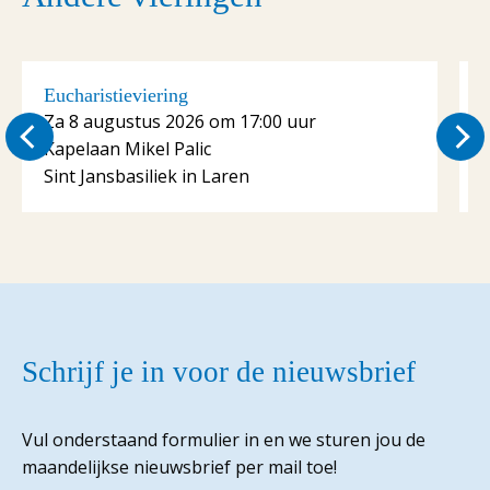
Eucharistieviering
E
Za 8 augustus 2026 om 17:00 uur
Kapelaan Mikel Palic
K
Sint Jansbasiliek in Laren
S
Schrijf je in voor de nieuwsbrief
Vul onderstaand formulier in en we sturen jou de
maandelijkse nieuwsbrief per mail toe!