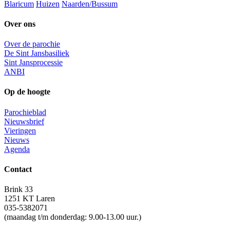
Blaricum
Huizen
Naarden/Bussum
Over ons
Over de parochie
De Sint Jansbasiliek
Sint Jansprocessie
ANBI
Op de hoogte
Parochieblad
Nieuwsbrief
Vieringen
Nieuws
Agenda
Contact
Brink 33
1251 KT Laren
035-5382071
(maandag t/m donderdag: 9.00-13.00 uur.)