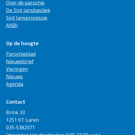
Over de parochie
De Sint Jansbasiliek
Sint Jansprocessie
ANBI
Op de hoogte
Parochieblad
Nieuwsbrief
Vieringen
Nieuws
Agenda
Contact
Brink 33
1251 KT Laren
035-5382071
(maandag t/m donderdag: 9.00-13.00 uur.)