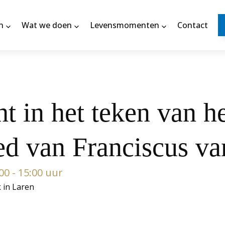
n
Wat we doen
Levensmomenten
Contact
ht in het teken van h
d van Franciscus va
00 - 15:00 uur
k in Laren