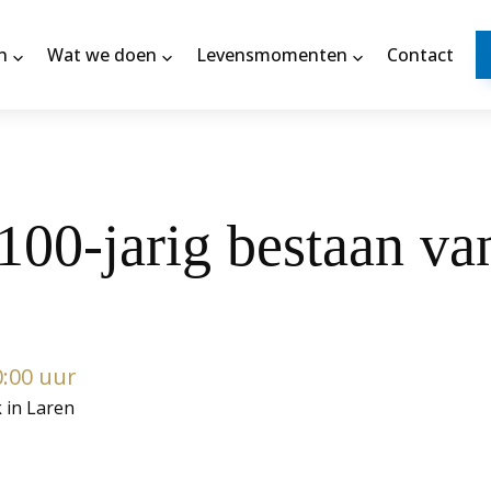
n
Wat we doen
Levensmomenten
Contact
100-jarig bestaan va
0:00 uur
k in Laren