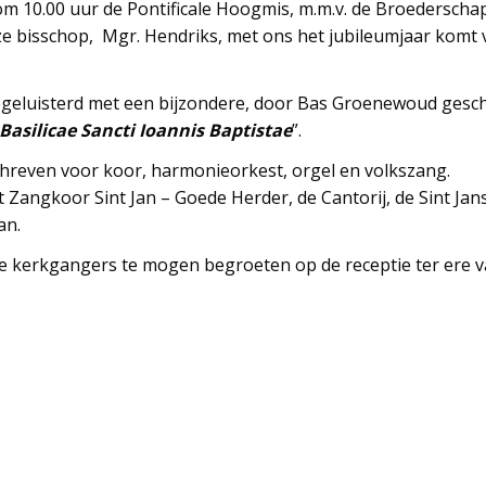
m 10.00 uur de Pontificale Hoogmis, m.m.v. de Broederschap
e bisschop, Mgr. Hendriks, met ons het jubileumjaar komt 
eluisterd met een bijzondere, door Bas Groenewoud gesch
Basilicae Sancti Ioannis Baptistae
”.
hreven voor koor, harmonieorkest, orgel en volkszang.
Zangkoor Sint Jan – Goede Herder, de Cantorij, de Sint Jan
an.
e kerkgangers te mogen begroeten op de receptie ter ere va