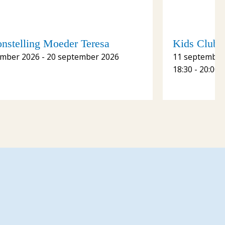
onstelling Moeder Teresa
Kids Club S
ember 2026 - 20 september 2026
11 september
18:30 - 20:00 