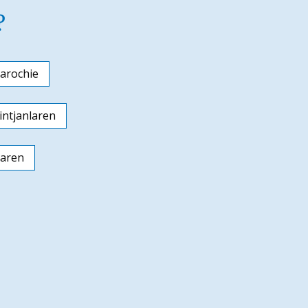
?
arochie
ntjanlaren
laren