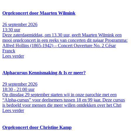
Orgelconcert door Maarten Wilmink
26 september 2026
13:30 uur
Deze zaterdagmiddag, om 13.30 uur, geeft Maarten Wilmink een
mooi orgelconcert in een reeks van concerten dit najaar Programma:
Alfred Hollins (1865-1942) – Concert Ouverture No. 2 César
Franck
Lees verder
Alphacursus Kennismaking & Is er meer?
29 september 2026
18:30 - 21:00 uur
Op dinsdag 29 september starten wij in onze parochie met een
“Alpha-cursus” voor deelnemers tussen 18 en 99 jaar. Deze cursus
is bedoeld voor mensen die meer willen ontdekken over het Chri
Lees verder
Orgelconcert door Christine Kamp