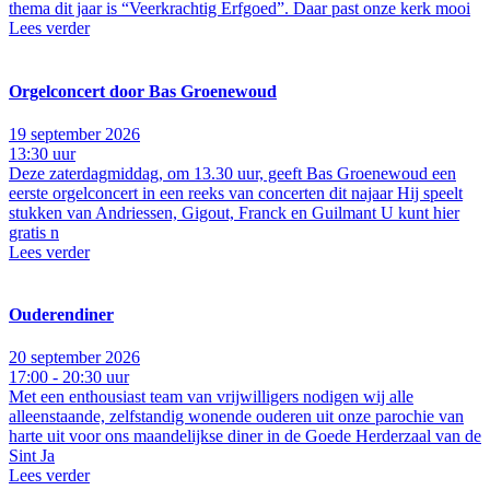
thema dit jaar is “Veerkrachtig Erfgoed”. Daar past onze kerk mooi
Lees verder
Orgelconcert door Bas Groenewoud
19 september 2026
13:30 uur
Deze zaterdagmiddag, om 13.30 uur, geeft Bas Groenewoud een
eerste orgelconcert in een reeks van concerten dit najaar Hij speelt
stukken van Andriessen, Gigout, Franck en Guilmant U kunt hier
gratis n
Lees verder
Ouderendiner
20 september 2026
17:00 - 20:30 uur
Met een enthousiast team van vrijwilligers nodigen wij alle
alleenstaande, zelfstandig wonende ouderen uit onze parochie van
harte uit voor ons maandelijkse diner in de Goede Herderzaal van de
Sint Ja
Lees verder