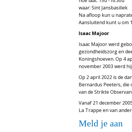
hoe laat: 15u -16.30u
waar: Sint Jansbasiliek
Na afloop kun u naprat
Aansluitend kunt u om 1
Isaac Majoor
Isaac Majoor werd gebor
gezondheidszorg en deed 
Koningshoeven. Op 4 apri
november 2003 werd hij
Op 2 april 2022 is de d
Bernardus Peeters, die o
van de Strikte Observant
Vanaf 21 december 2005 w
La Trappe en van andere
Meld je aan