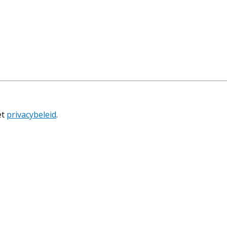
et
privacybeleid
.