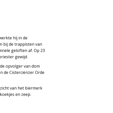
erkte hij in de
n bij de trappisten van
mnele geloften af. Op 23
iester gewijd.
s de opvolger van dom
an de Cisterciënzer Orde
ezicht van het biermerk
 koekjes en zeep.