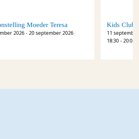
onstelling Moeder Teresa
Kids Club S
ember 2026 - 20 september 2026
11 september
18:30 - 20:00 