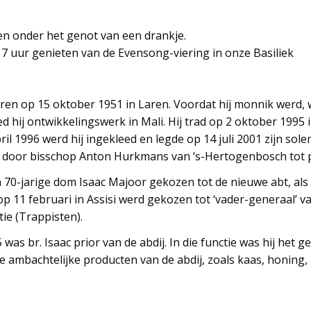
en onder het genot van een drankje.
7 uur genieten van de Evensong-viering in onze Basiliek
en op 15 oktober 1951 in Laren. Voordat hij monnik werd, w
hij ontwikkelingswerk in Mali. Hij trad op 2 oktober 1995 i
l 1996 werd hij ingekleed en legde op 14 juli 2001 zijn sole
 door bisschop Anton Hurkmans van ‘s-Hertogenbosch tot pr
an 70-jarige dom Isaac Majoor gekozen tot de nieuwe abt, al
p 11 februari in Assisi werd gekozen tot ‘vader-generaal’ v
ie (Trappisten).
as br. Isaac prior van de abdij. In die functie was hij het g
 ambachtelijke producten van de abdij, zoals kaas, honing,