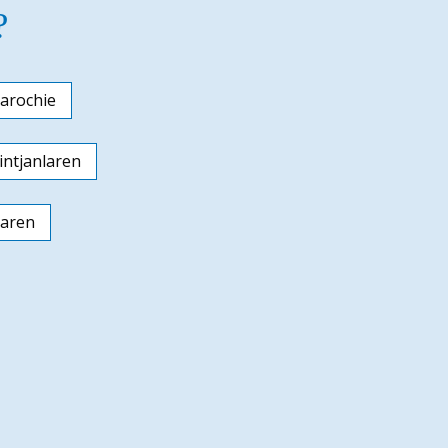
?
arochie
ntjanlaren
laren