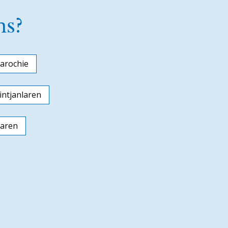
ns?
arochie
ntjanlaren
laren