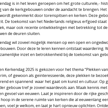
endag is in het leven geroepen om het grote culturele,- his
g van de kerkgebouwen onder de aandacht te brengen. Het 
wordt gekenmerkt door torenspitsen en kerken. Deze geb
zit. De toekomst van het Nederlands religieus erfgoed staat
k, maar ook recente ontwikkelingen met betrekking tot de 
en de deuren sluiten.
kendag wil zoveel mogelijk mensen op een open en ongedw
bouwen. Door deze te leren kennen ontstaat waardering. W
zamenlijke inzet en betrokkenheid bij de toekomst van geb
Open Kerkendag 2025 is gekozen voor het thema “Plekken va
rim, of gewoon als geïnteresseerde, deze plekken te bezoek
rerend en spannend waar het gaat om kunst en cultuur. Op 
nder gebouw tref je zoveel waardevols aan. Maak kennis met
n gevoel van eeuwen. Laat je inspireren door de rijke gesc
 hoop in de serene ruimte van kerken die al eeuwenlang ee
nen, voel je welkom, en laat je hart opnieuw oplichten. Ont