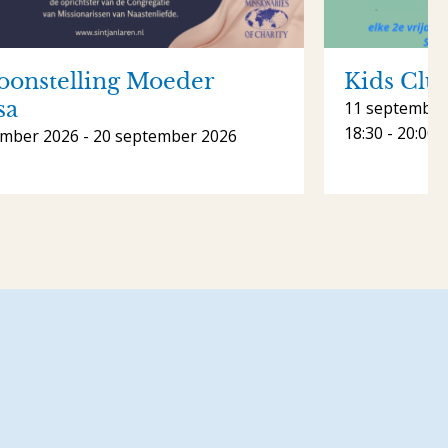
oonstelling Moeder
Kids Club
sa
11 september
18:30 - 20:00 
ember 2026 - 20 september 2026