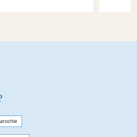
?
arochie