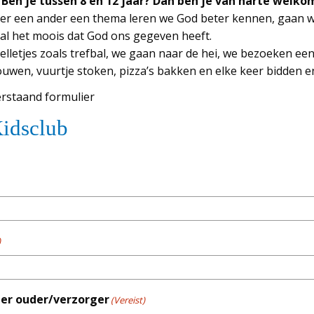
Ben je tussen 8 en 12 jaar? Dan ben je van harte welko
eer een ander een thema leren we God beter kennen, gaan w
al het moois dat God ons gegeven heeft.
lletjes zoals trefbal, we gaan naar de hei, we bezoeken een
ouwen, vuurtje stoken, pizza’s bakken en elke keer bidden 
rstaand formulier
idsclub
)
er ouder/verzorger
(Vereist)