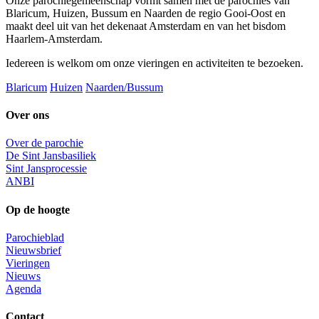
Onze parochiegemeenschap vormt samen met de parochies van
Blaricum, Huizen, Bussum en Naarden de regio Gooi-Oost en
maakt deel uit van het dekenaat Amsterdam en van het bisdom
Haarlem-Amsterdam.
Iedereen is welkom om onze vieringen en activiteiten te bezoeken.
Blaricum
Huizen
Naarden/Bussum
Over ons
Over de parochie
De Sint Jansbasiliek
Sint Jansprocessie
ANBI
Op de hoogte
Parochieblad
Nieuwsbrief
Vieringen
Nieuws
Agenda
Contact