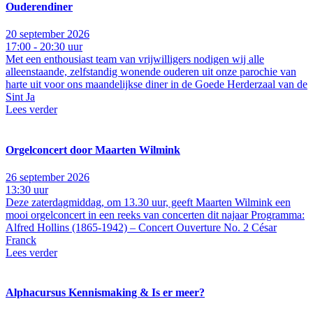
Ouderendiner
20 september 2026
17:00 - 20:30 uur
Met een enthousiast team van vrijwilligers nodigen wij alle
alleenstaande, zelfstandig wonende ouderen uit onze parochie van
harte uit voor ons maandelijkse diner in de Goede Herderzaal van de
Sint Ja
Lees verder
Orgelconcert door Maarten Wilmink
26 september 2026
13:30 uur
Deze zaterdagmiddag, om 13.30 uur, geeft Maarten Wilmink een
mooi orgelconcert in een reeks van concerten dit najaar Programma:
Alfred Hollins (1865-1942) – Concert Ouverture No. 2 César
Franck
Lees verder
Alphacursus Kennismaking & Is er meer?